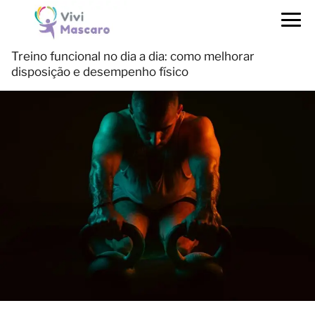
Treino funcional no dia a dia: como melhorar
disposição e desempenho físico