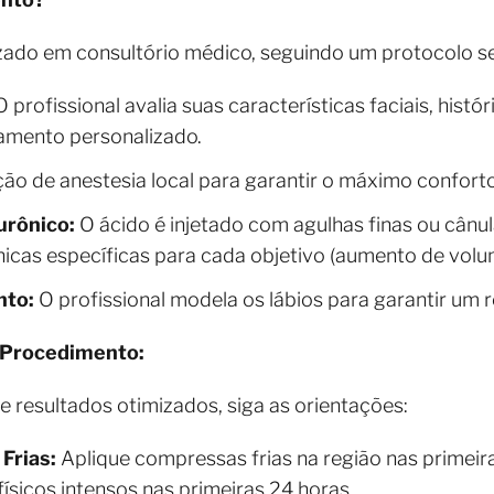
izado em consultório médico, seguindo um protocolo se
 profissional avalia suas características faciais, hist
tamento personalizado.
ão de anestesia local para garantir o máximo confort
urônico:
O ácido é injetado com agulhas finas ou cânu
cnicas específicas para cada objetivo (aumento de volum
to:
O profissional modela os lábios para garantir um r
 Procedimento:
 resultados otimizados, siga as orientações:
Frias:
Aplique compressas frias na região nas primeira
 físicos intensos nas primeiras 24 horas.