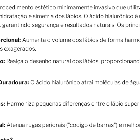
rocedimento estético minimamente invasivo que utiliza
hidratação e simetria dos lábios. O ácido hialurônico 
 garantindo segurança e resultados naturais. Os princi
rcional:
Aumenta o volume dos lábios de forma harmo
os exagerados.
o:
Realça o desenho natural dos lábios, proporcionan
Duradoura:
O ácido hialurônico atrai moléculas de água
s:
Harmoniza pequenas diferenças entre o lábio superi
l:
Atenua rugas periorais ("código de barras") e melhor
ento?