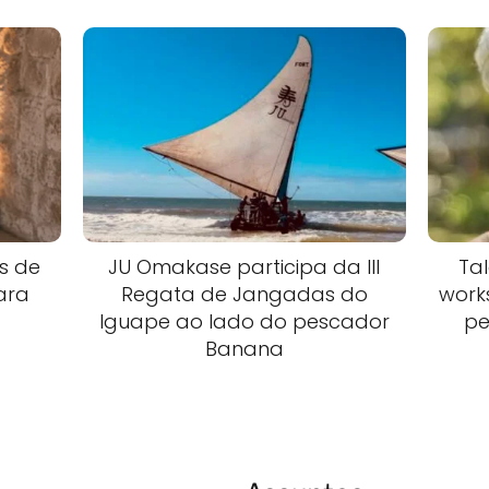
s de
JU Omakase participa da III
Ta
ara
Regata de Jangadas do
work
Iguape ao lado do pescador
pe
Banana