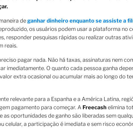
ar.
maneira de
ganhar dinheiro enquanto se assiste a f
eproduzido, os usuários podem usar a plataforma no cel
es, responder pesquisas rápidas ou realizar outras ati
 reais.
preciso pagar nada. Não há taxas, assinaturas nem co
eçar imediatamente. O quanto cada pessoa ganha dep
 valor extra ocasional ou acumular mais ao longo do t
te relevante para a Espanha e a América Latina, regiõ
xigem pagamento para começar. A
Freecash
elimina to
as oportunidades de ganho são liberadas sem qualqu
u celular, a participação é imediata e sem risco econô