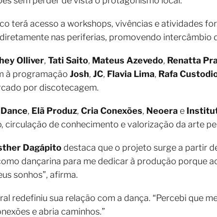
es sem perder de vista o protagonismo local.
lico terá acesso a workshops, vivências e atividades f
m diretamente nas periferias, promovendo intercâmbio 
hey Olliver
,
Tati Saito
,
Mateus Azevedo
,
Renatta Pr
bem à programação
Josh
,
JC
,
Flavia Lima
,
Rafa Custodi
rcado por discotecagem.
 Dance
,
Elã Produz
,
Cria Conexões
,
Neoera
e
Institu
circulação de conhecimento e valorização da arte per
sther Dagápito
destaca que o projeto surge a partir
r como dançarina para me dedicar à produção porque a
eus sonhos”, afirma.
ral redefiniu sua relação com a dança. “Percebi que 
onexões e abria caminhos.”