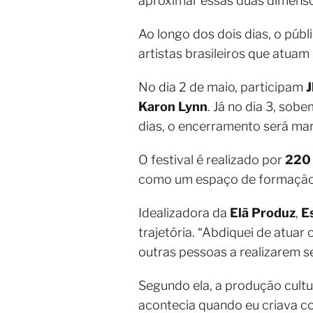
aproximar essas duas dimensõ
Ao longo dos dois dias, o púb
artistas brasileiros que atua
No dia 2 de maio, participam
J
Karon Lynn
. Já no dia 3, so
dias, o encerramento será ma
O festival é realizado por
220
como um espaço de formação, 
Idealizadora da
Elã Produz
,
E
trajetória. “Abdiquei de atua
outras pessoas a realizarem s
Segundo ela, a produção cultu
acontecia quando eu criava c