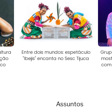
ltura
Entre dois mundos: espetáculo
Grup
ição
"Ibejis" encanta no Sesc Tijuca
most
ico
com 
Assuntos