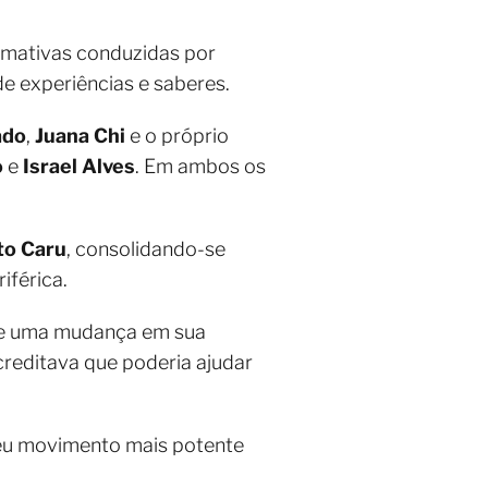
ormativas conduzidas por
de experiências e saberes.
ado
,
Juana Chi
e o próprio
o
e
Israel Alves
. Em ambos os
to Caru
, consolidando-se
iférica.
 de uma mudança em sua
creditava que poderia ajudar
meu movimento mais potente